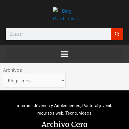
Ir
al
contenido
Search
Archivos
Archivos
internet
,
Jóvenes y Adolescentes
,
Pastoral juvenil
,
recursos web
,
Tecno
,
videos
Archivo Cero