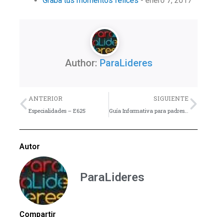
Graba tus momentos felices
- enero 7, 2017
Author:
ParaLideres
Previo
Nex
ANTERIOR
SIGUIENTE
Especialidades – E625
Guía Informativa para padres de adolescentes
Autor
ParaLideres
Compartir