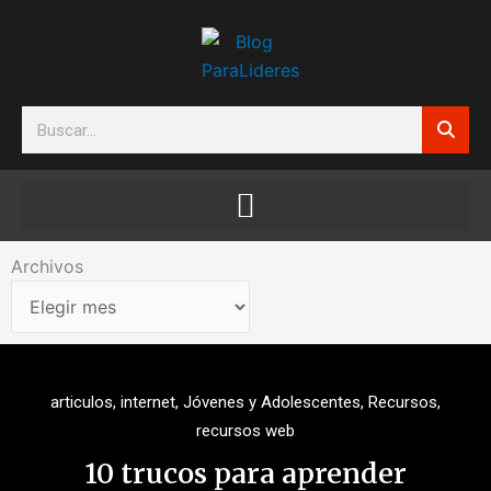
Ir
al
contenido
Search
Archivos
Archivos
articulos
,
internet
,
Jóvenes y Adolescentes
,
Recursos
,
recursos web
10 trucos para aprender