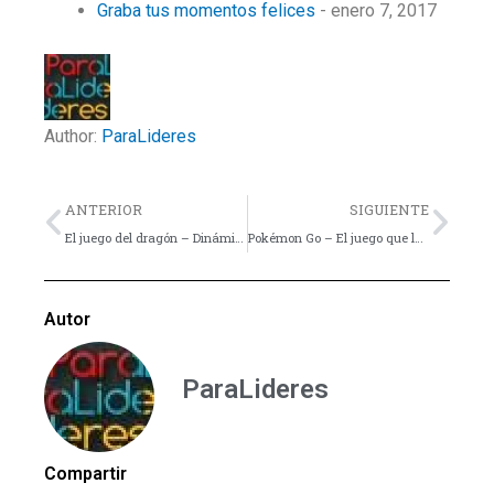
Graba tus momentos felices
- enero 7, 2017
Author:
ParaLideres
Previo
Nex
ANTERIOR
SIGUIENTE
El juego del dragón – Dinámica
Pokémon Go – El juego que los jóvenes quieren tener en sus smartphones
Autor
ParaLideres
Compartir