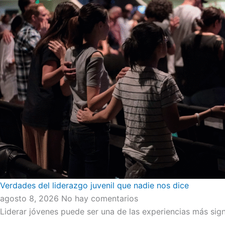
Verdades del liderazgo juvenil que nadie nos dice
agosto 8, 2026
No hay comentarios
Liderar jóvenes puede ser una de las experiencias más signi