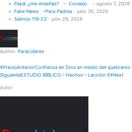
Papá, ¿me enseñas? – Consejo
- agosto 7, 2026
Fake News –Para Padres
- julio 30, 2026
Salmos 119-23
- julio 29, 2026
Author:
ParaLideres
Previo
Anterior
Confianza en Dios en medio del quebranto
Siguiente
ESTUDIO BÍBLICO – Hechos – Lección 9
Next
Autor