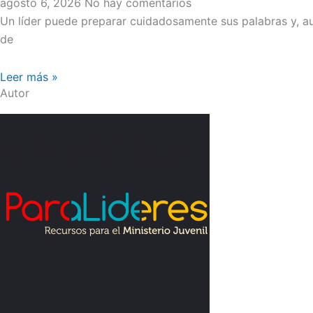
agosto 6, 2026
No hay comentarios
Un líder puede preparar cuidadosamente sus palabras y, au
de
Leer más »
Autor