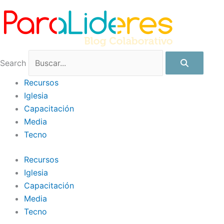
Ir
Archivos
al
contenido
Search
Recursos
Iglesia
Capacitación
Media
Tecno
Recursos
Iglesia
Capacitación
Media
Tecno