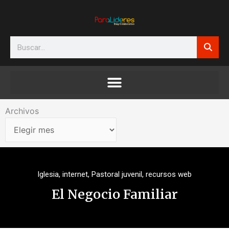
Ir
al
contenido
Search
Archivos
Archivos
Iglesia
,
internet
,
Pastoral juvenil
,
recursos web
El Negocio Familiar