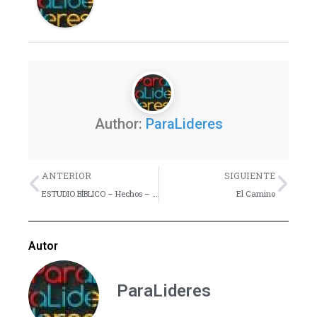
Author:
ParaLideres
Previo
Nex
ANTERIOR
SIGUIENTE
ESTUDIO BÍBLICO – Hechos – Lección 4
El Camino
Autor
ParaLideres