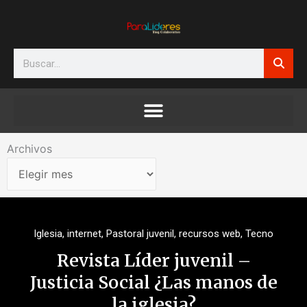
Ir
al
contenido
Search
Archivos
Archivos
Iglesia
,
internet
,
Pastoral juvenil
,
recursos web
,
Tecno
Revista Líder juvenil –
Justicia Social ¿Las manos de
la iglesia?