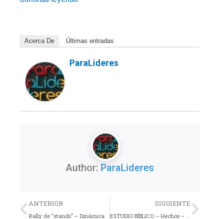
Acerca De
Últimas entradas
ParaLideres
Author:
ParaLideres
Previo
Nex
ANTERIOR
SIGUIENTE
Rally de “stands” – Dinámica
ESTUDIO BÍBLICO – Hechos – Lección 4