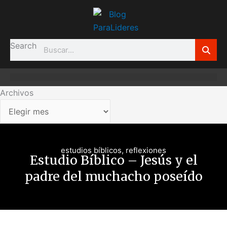
Ir
Archivos
al
contenido
Search
Archivos
estudios bíblicos
,
reflexiones
Estudio Bíblico – Jesús y el
padre del muchacho poseído