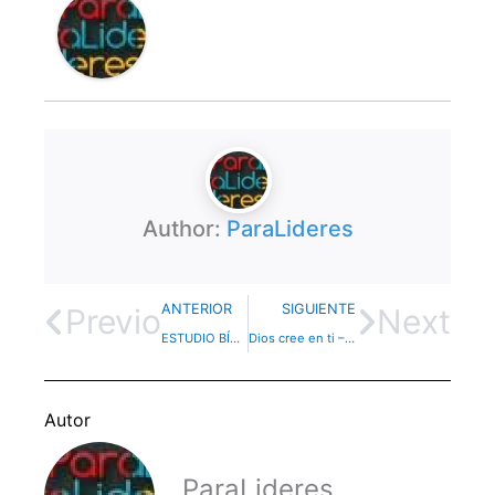
Author:
ParaLideres
ANTERIOR
SIGUIENTE
Previo
Next
ESTUDIO BÍBLICO – Gálatas – Lección 11
Dios cree en ti – Devocional
Autor
ParaLideres