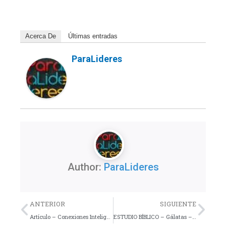
Acerca De
Últimas entradas
ParaLideres
Author:
ParaLideres
Previo
Nex
ANTERIOR
SIGUIENTE
Artículo – Conexiones Inteligentes
ESTUDIO BÍBLICO – Gálatas – Lección 8