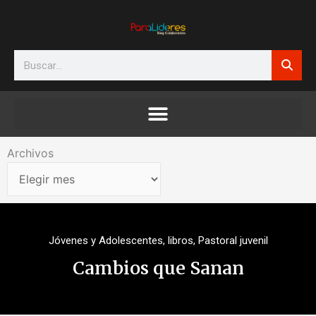
Ir
al
contenido
Search
Archivos
Archivos
Jóvenes y Adolescentes
,
libros
,
Pastoral juvenil
Cambios que Sanan