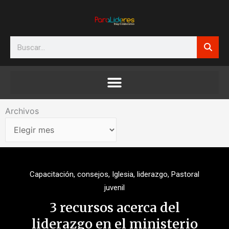
Ir
al
contenido
Search
Archivos
Archivos
Capacitación
,
consejos
,
Iglesia
,
liderazgo
,
Pastoral
juvenil
3 recursos acerca del
liderazgo en el ministerio