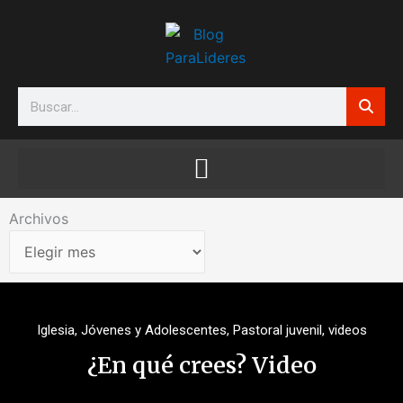
Ir
al
contenido
Search
Archivos
Archivos
Iglesia
,
Jóvenes y Adolescentes
,
Pastoral juvenil
,
videos
¿En qué crees? Video