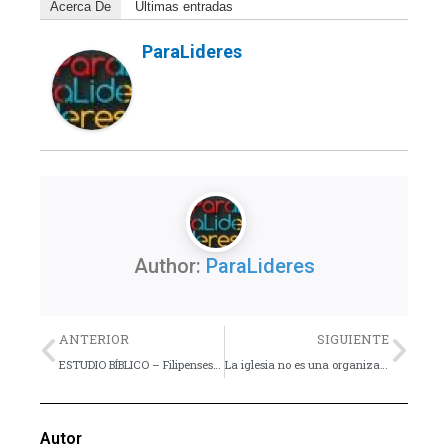
Acerca De
Últimas entradas
ParaLideres
Author:
ParaLideres
Previo
Nex
ANTERIOR
SIGUIENTE
ESTUDIO BÍBLICO – Filipenses – Lección 10
La iglesia no es una organización, es un organismo
Autor