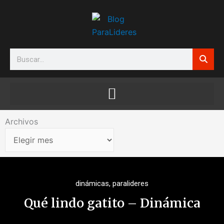
Ir
al
contenido
Search
Archivos
Archivos
dinámicas
,
paralideres
Qué lindo gatito – Dinámica