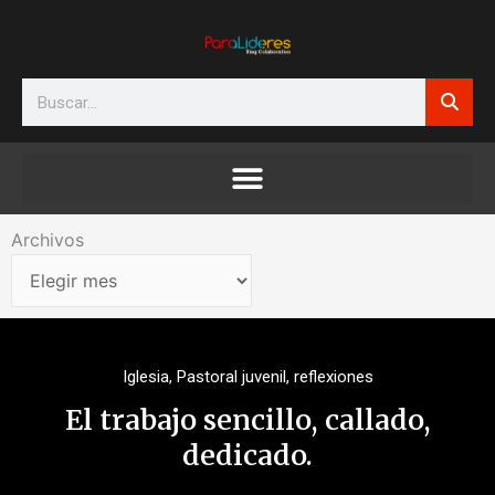
Ir
al
contenido
Search
Archivos
Archivos
Iglesia
,
Pastoral juvenil
,
reflexiones
El trabajo sencillo, callado,
dedicado.