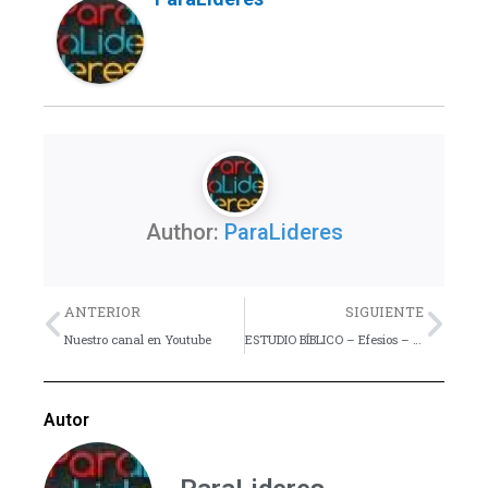
Author:
ParaLideres
Previo
Nex
ANTERIOR
SIGUIENTE
Nuestro canal en Youtube
ESTUDIO BÍBLICO – Efesios – Lección 2
Autor