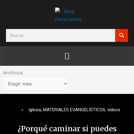
Ir
al
contenido
Search
Archivos
Archivos
Iglesia
,
MATERIALES EVANGELÍSTICOS
,
videos
¿Porqué caminar si puedes