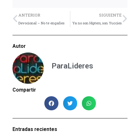
Previo
Nex
ANTERIOR
SIGUIENTE
Devocional – No te engañes
Ya no son Hipters, son Yuccies
Autor
ParaLideres
Compartir
Entradas recientes