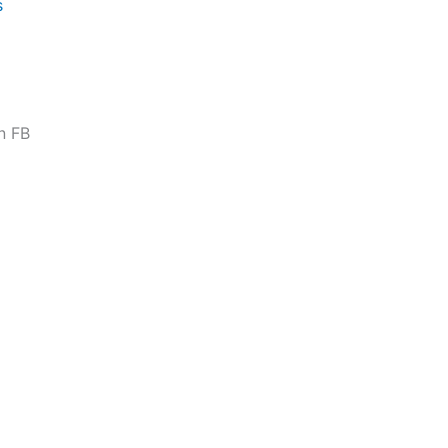
s
n FB