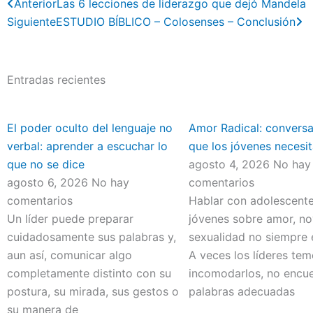
Previo
N
Anterior
Las 6 lecciones de liderazgo que dejó Mandela
Siguiente
ESTUDIO BÍBLICO – Colosenses – Conclusión
Entradas recientes
El poder oculto del lenguaje no
Amor Radical: convers
verbal: aprender a escuchar lo
que los jóvenes necesit
que no se dice
agosto 4, 2026
No hay
agosto 6, 2026
No hay
comentarios
comentarios
Hablar con adolescente
Un líder puede preparar
jóvenes sobre amor, no
cuidadosamente sus palabras y,
sexualidad no siempre e
aun así, comunicar algo
A veces los líderes te
completamente distinto con su
incomodarlos, no encue
postura, su mirada, sus gestos o
palabras adecuadas
su manera de