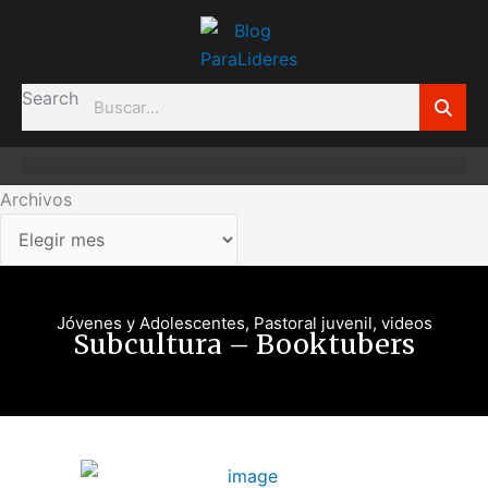
Ir
Archivos
al
contenido
Search
Archivos
Jóvenes y Adolescentes
,
Pastoral juvenil
,
videos
Subcultura – Booktubers