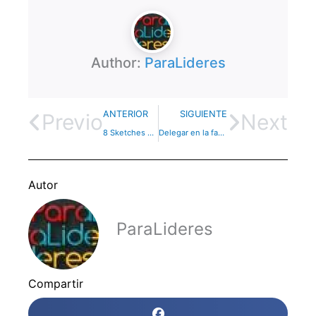
Author:
ParaLideres
ANTERIOR
SIGUIENTE
Previo
Next
8 Sketches sobre varios temas – Dinámica
Delegar en la familia
Autor
ParaLideres
Compartir