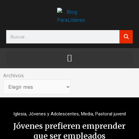
Ir
al
contenido
Search
Archivos
Archivos
Iglesia
,
Jóvenes y Adolescentes
,
Media
,
Pastoral juvenil
Jóvenes prefieren emprender
que ser empleados