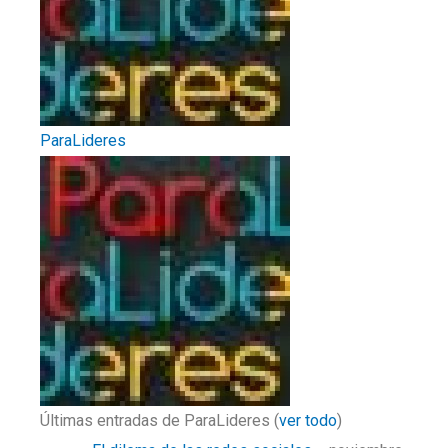
ParaLideres
Últimas entradas de ParaLideres
(
ver todo
)