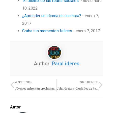
El dilema de las redes sociales.
- noviembre
10, 2022
¿Aprender un idioma en una hora?
- enero 7,
2017
Graba tus momentos felices
- enero 7, 2017
Author:
ParaLideres
Previo
Nex
ANTERIOR
SIGUIENTE
Jóvenes enfrentan problemas de sueño por uso de dispositivos
John Green y Ciudades de Papel
Autor