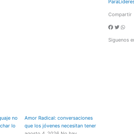
ParaLidere
Compartir
Siguenos e
guaje no
Amor Radical: conversaciones
char lo
que los jóvenes necesitan tener
agosto 4, 2026
No hay