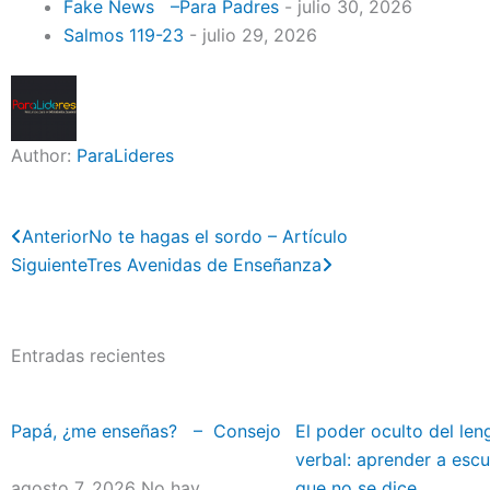
Fake News –Para Padres
- julio 30, 2026
Salmos 119-23
- julio 29, 2026
Author:
ParaLideres
Previo
Next
Anterior
No te hagas el sordo – Artículo
Siguiente
Tres Avenidas de Enseñanza
Entradas recientes
Papá, ¿me enseñas? – Consejo
El poder oculto del len
verbal: aprender a escu
agosto 7, 2026
No hay
que no se dice