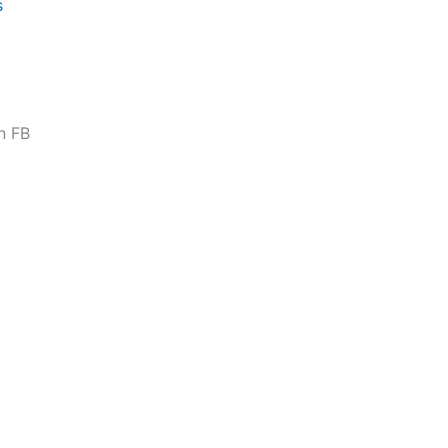
s
n FB