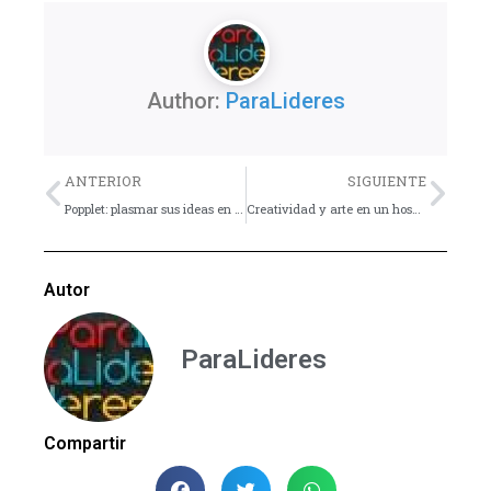
Author:
ParaLideres
Previo
Nex
ANTERIOR
SIGUIENTE
Popplet: plasmar sus ideas en mapas conceptuales
Creatividad y arte en un hospital
Autor
ParaLideres
Compartir