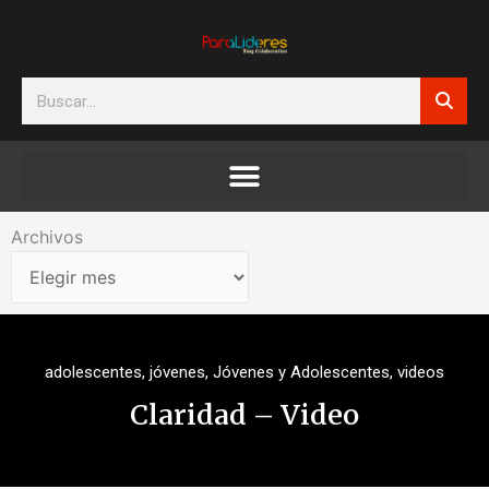
Ir
al
contenido
Search
Archivos
Archivos
adolescentes
,
jóvenes
,
Jóvenes y Adolescentes
,
videos
Claridad – Video