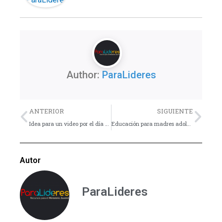
Author:
ParaLideres
Previo
Nex
ANTERIOR
SIGUIENTE
Idea para un video por el día de la madre
Educación para madres adolescentes
Autor
ParaLideres