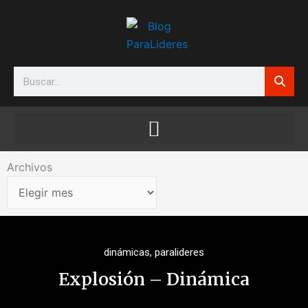
Ir
al
contenido
Search
Archivos
Archivos
dinámicas
,
paralideres
Explosión – Dinámica