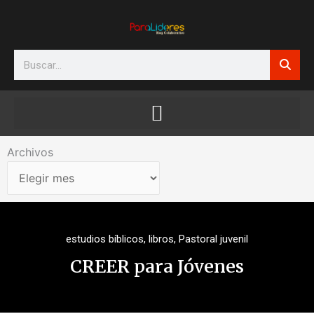
Ir
al
contenido
Search
Archivos
Archivos
estudios bíblicos
,
libros
,
Pastoral juvenil
CREER para Jóvenes