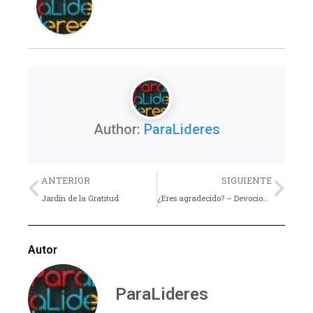
Author:
ParaLideres
Previo
Nex
ANTERIOR
SIGUIENTE
Jardín de la Gratitud
¿Eres agradecido? – Devocional
Autor
ParaLideres