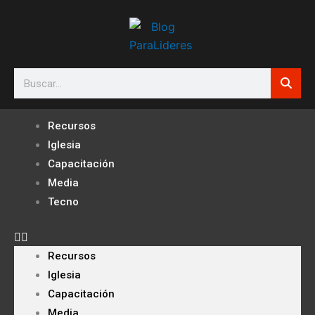
Ir
al
contenido
Search
Recursos
Iglesia
Capacitación
Media
Tecno
Recursos
Iglesia
Capacitación
Media