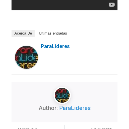
Acerca De
Últimas entradas
ParaLideres
Author:
ParaLideres
Previo
Nex