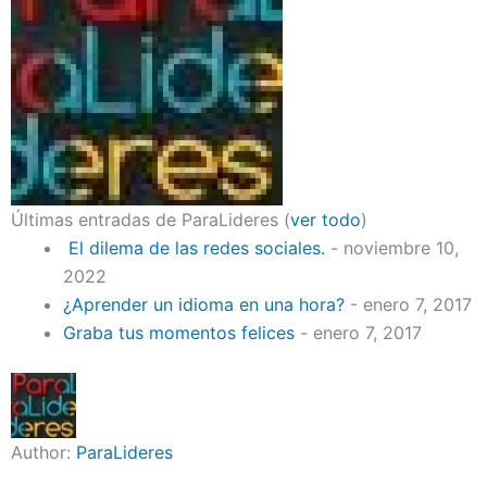
Últimas entradas de ParaLideres
(
ver todo
)
El dilema de las redes sociales.
- noviembre 10,
2022
¿Aprender un idioma en una hora?
- enero 7, 2017
Graba tus momentos felices
- enero 7, 2017
Author:
ParaLideres