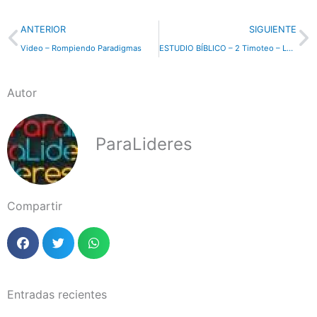
Previo
N
ANTERIOR
SIGUIENTE
Video – Rompiendo Paradigmas
ESTUDIO BÍBLICO – 2 Timoteo – Lección 4
Autor
ParaLideres
Compartir
Entradas recientes