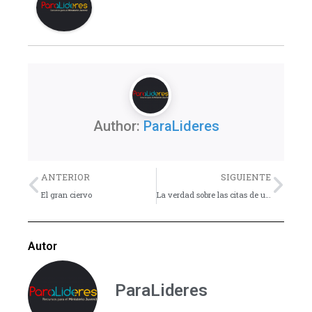
Author:
ParaLideres
Previo
Nex
ANTERIOR
SIGUIENTE
El gran ciervo
La verdad sobre las citas de una noche
Autor
ParaLideres