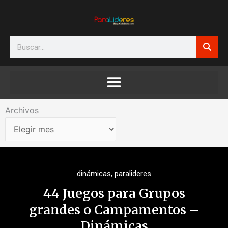
Ir
al
contenido
Search
Archivos
Archivos
dinámicas
,
paralideres
44 Juegos para Grupos
grandes o Campamentos –
Dinámicas