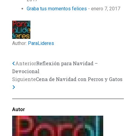
Graba tus momentos felices
- enero 7, 2017
Author:
ParaLideres
Previo
Next
Anterior
Reflexión para Navidad –
Devocional
Siguiente
Cena de Navidad con Perros y Gatos
Autor