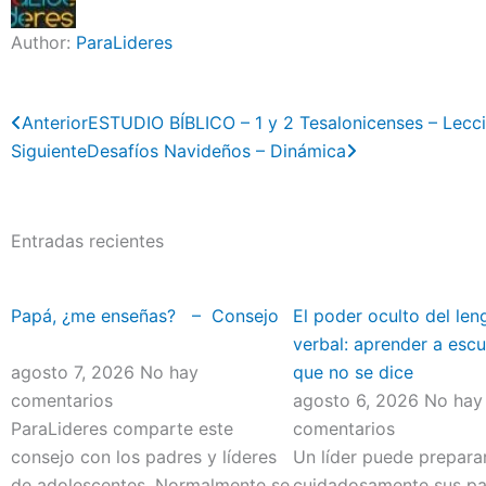
Author:
ParaLideres
Previo
Next
Anterior
ESTUDIO BÍBLICO – 1 y 2 Tesalonicenses – Lecc
Siguiente
Desafíos Navideños – Dinámica
Entradas recientes
Papá, ¿me enseñas? – Consejo
El poder oculto del len
verbal: aprender a escu
agosto 7, 2026
No hay
que no se dice
comentarios
agosto 6, 2026
No hay
ParaLideres comparte este
comentarios
consejo con los padres y líderes
Un líder puede prepara
de adolescentes. Normalmente se
cuidadosamente sus pal