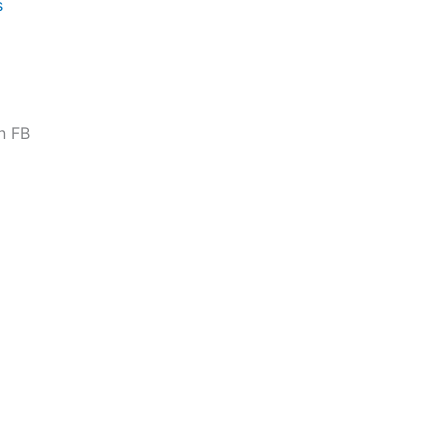
s
n FB