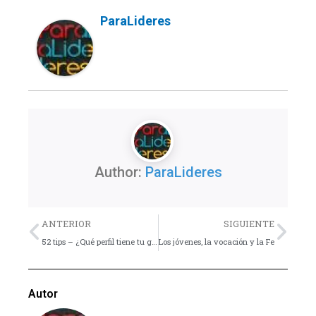
ParaLideres
Author:
ParaLideres
Previo
Nex
ANTERIOR
SIGUIENTE
52 tips – ¿Qué perfil tiene tu grupo?
Los jóvenes, la vocación y la Fe
Autor