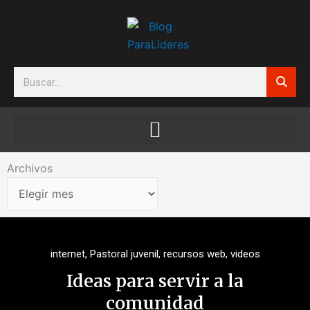
Ir
al
contenido
Search
Archivos
Archivos
internet
,
Pastoral juvenil
,
recursos web
,
videos
Ideas para servir a la
comunidad