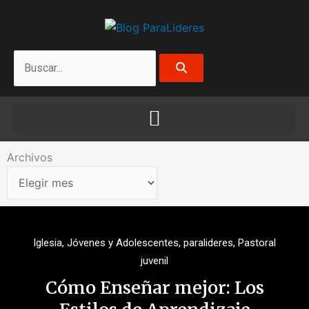
Ir
al
contenido
Search
Archivos
Archivos
Iglesia
,
Jóvenes y Adolescentes
,
paralideres
,
Pastoral
juvenil
Cómo Enseñar mejor: Los