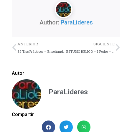
Author:
ParaLideres
Previo
Nex
ANTERIOR
SIGUIENTE
52 Tips Prácticos – Enseñando mejor aprendiendo más
ESTUDIO BÍBLICO – 1 Pedro – Lección 4
Autor
ParaLideres
Compartir