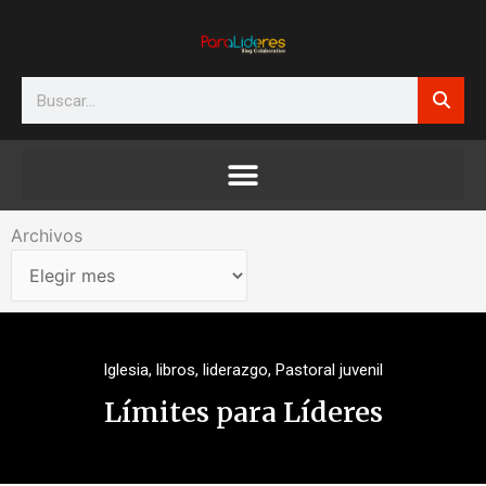
Ir
al
contenido
Search
Archivos
Archivos
Iglesia
,
libros
,
liderazgo
,
Pastoral juvenil
Límites para Líderes