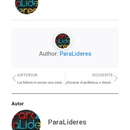
Author:
ParaLideres
Previo
Nex
ANTERIOR
SIGUIENTE
Los líderes te sacan una sonrisa y te motivan a servir aún más
¿Encarar el problema, o dejarlo?
Autor
ParaLideres