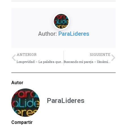
Author:
ParaLideres
Previo
Nex
ANTERIOR
SIGUIENTE
Longevidad – La palabra que todo líder juvenil debe conocer
Buscando mi pareja – Dinámica
Autor
ParaLideres
Compartir