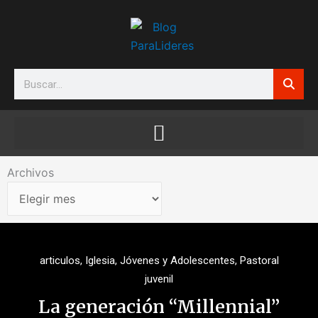
Ir
al
contenido
Search
Archivos
Archivos
articulos
,
Iglesia
,
Jóvenes y Adolescentes
,
Pastoral
juvenil
La generación “Millennial”