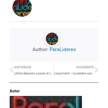
Author:
ParaLideres
Previo
Nex
ANTERIOR
SIGUIENTE
¿Estás dispuesto a pagar el costo? – Devocional
Longevidad – La palabra que todo líder juvenil debe conocer
Autor