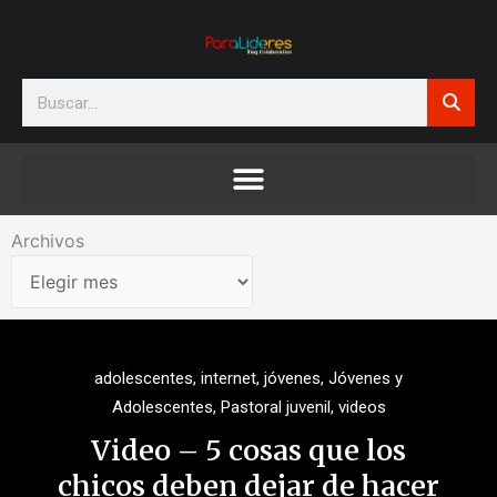
Ir
al
contenido
Search
Archivos
Archivos
adolescentes
,
internet
,
jóvenes
,
Jóvenes y
Adolescentes
,
Pastoral juvenil
,
videos
Video – 5 cosas que los
chicos deben dejar de hacer