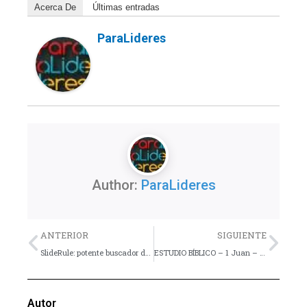
Acerca De
Últimas entradas
ParaLideres
Author:
ParaLideres
Previo
Nex
ANTERIOR
SIGUIENTE
SlideRule: potente buscador de cursos en línea
ESTUDIO BÍBLICO – 1 Juan – Lección 4
Autor