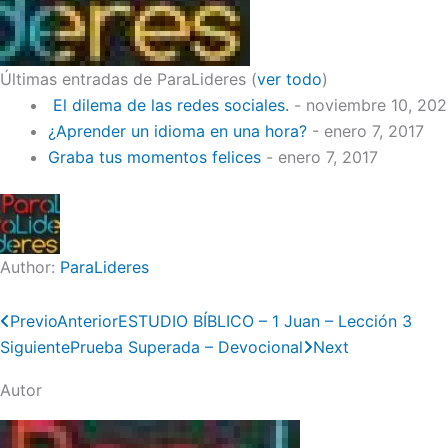
Últimas entradas de ParaLideres
(
ver todo
)
El dilema de las redes sociales.
- noviembre 10, 20
¿Aprender un idioma en una hora?
- enero 7, 2017
Graba tus momentos felices
- enero 7, 2017
Author:
ParaLideres
Previo
Anterior
ESTUDIO BÍBLICO – 1 Juan – Lección 3
Siguiente
Prueba Superada – Devocional
Next
Autor