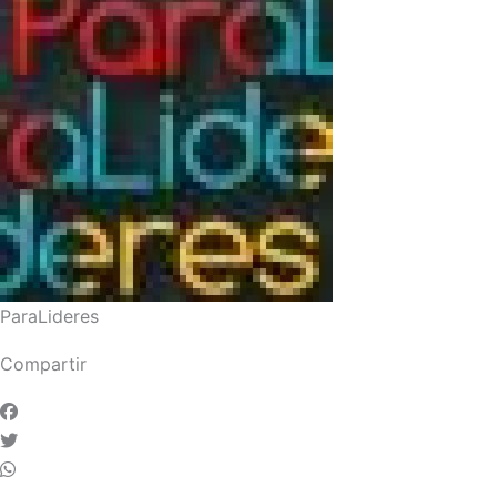
ParaLideres
Compartir