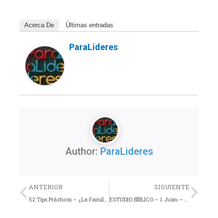
Acerca De
Últimas entradas
ParaLideres
Author:
ParaLideres
Previo
Nex
ANTERIOR
SIGUIENTE
52 Tips Prácticos – ¿La Familia te conoce?
ESTUDIO BÍBLICO – 1 Juan – Lección 3