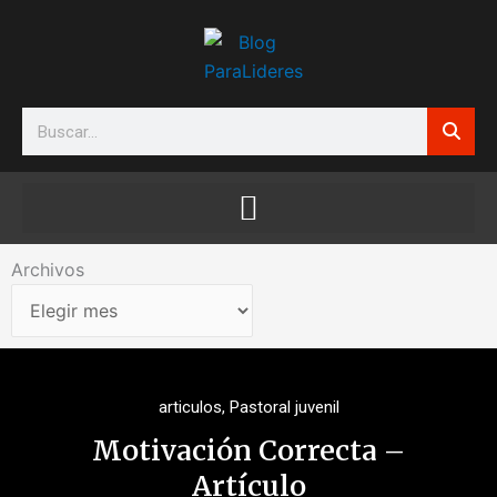
Ir
al
contenido
Search
Archivos
Archivos
articulos
,
Pastoral juvenil
Motivación Correcta –
Artículo