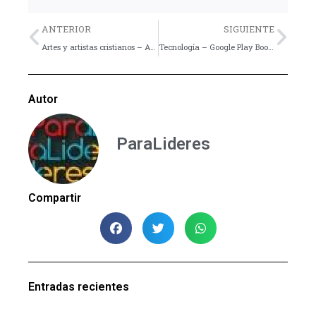
Previo
Nex
ANTERIOR
SIGUIENTE
Artes y artistas cristianos – Artículo
Tecnología – Google Play Books
Autor
ParaLideres
Compartir
Entradas recientes