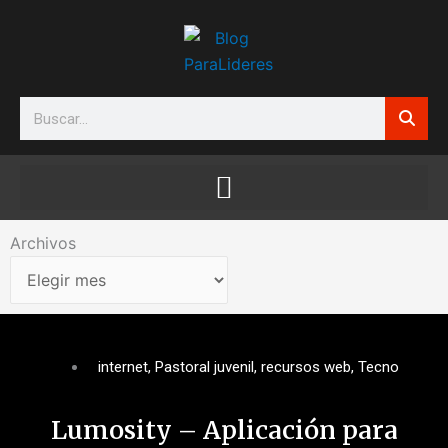
Ir
al
contenido
Search
Archivos
Archivos
internet
,
Pastoral juvenil
,
recursos web
,
Tecno
Lumosity – Aplicación para