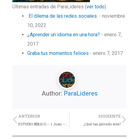
Últimas entradas de ParaLideres
(
ver todo
)
El dilema de las redes sociales.
- noviembre
10, 2022
¿Aprender un idioma en una hora?
- enero 7,
2017
Graba tus momentos felices
- enero 7, 2017
Author:
ParaLideres
Previo
Nex
ANTERIOR
SIGUIENTE
ESTUDIO BÍBLICO – 1 Juan – Lección 1
¿Qué tan privado eres?