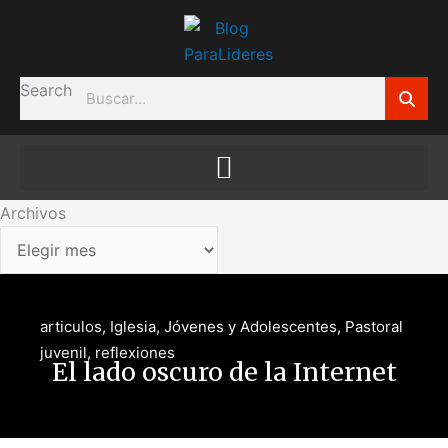
Ir
Archivos
al
contenido
Search
Archivos
articulos
,
Iglesia
,
Jóvenes y Adolescentes
,
Pastoral
juvenil
,
reflexiones
El lado oscuro de la Internet