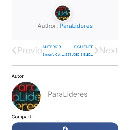
Author:
ParaLideres
ANTERIOR
SIGUIENTE
Previo
Next
Simon’s Cat: buenos cortitos para utilizar antes de las reuniones
ESTUDIO BÍBLICO – Yo Soy – Parte 7
Autor
ParaLideres
Compartir