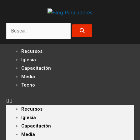
Ir
al
contenido
Search
Recursos
Iglesia
Capacitación
Media
Tecno
Recursos
Iglesia
Capacitación
Media