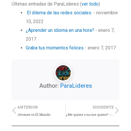
Últimas entradas de ParaLideres
(
ver todo
)
El dilema de las redes sociales.
- noviembre
10, 2022
¿Aprender un idioma en una hora?
- enero 7,
2017
Graba tus momentos felices
- enero 7, 2017
Author:
ParaLideres
Previo
Nex
ANTERIOR
SIGUIENTE
Jóvenes vs El Mundo
¿Me quiere o no me quiere? – Consejo