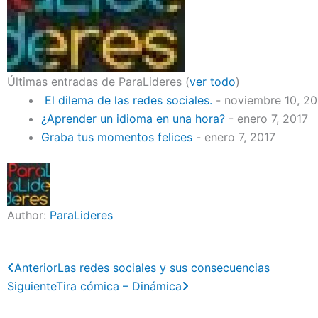
Últimas entradas de ParaLideres
(
ver todo
)
El dilema de las redes sociales.
- noviembre 10, 2
¿Aprender un idioma en una hora?
- enero 7, 2017
Graba tus momentos felices
- enero 7, 2017
Author:
ParaLideres
Previo
Next
Anterior
Las redes sociales y sus consecuencias
Siguiente
Tira cómica – Dinámica