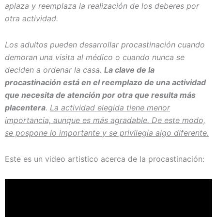
aplaza y reemplaza la realización de los deberes por
otra actividad.
Los adultos pueden desarrollar procastinación cuando
demoran una visita al médico o cuando nunca se
deciden a ordenar la casa.
La clave de la
procastinación está en el reemplazo de una actividad
que necesita de atención por otra que resulta más
placentera
.
La actividad elegida tiene menor
importancia, aunque es más agradable. De este modo,
se pospone lo importante y se privilegia algo diferente.
Este es un video artistico acerca de la procastinación: