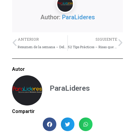
Author:
ParaLideres
Previo
Nex
ANTERIOR
SIGUIENTE
Resumen de la semana – Del 19 al 25 de Mayo
52 Tips Prácticos – Risas que Ridiculizan
Autor
ParaLideres
Compartir