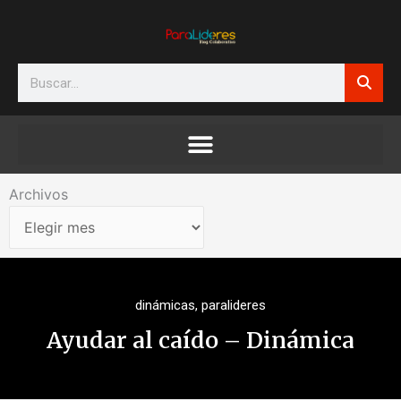
Ir
al
contenido
Search
Archivos
Archivos
dinámicas
,
paralideres
Ayudar al caído – Dinámica