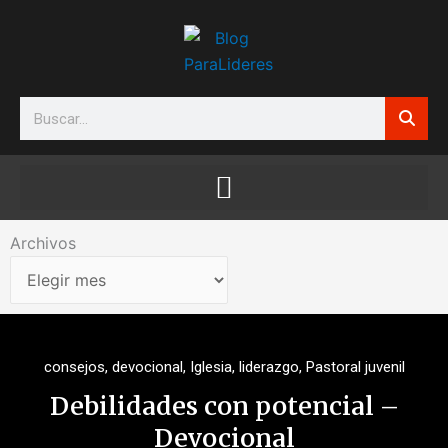
Ir
al
contenido
Search
Archivos
Archivos
consejos
,
devocional
,
Iglesia
,
liderazgo
,
Pastoral juvenil
Debilidades con potencial –
Devocional