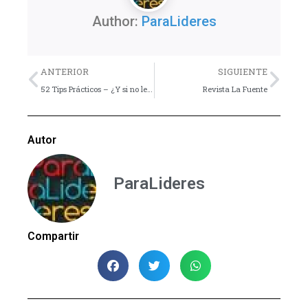
Author:
ParaLideres
Previo
Nex
ANTERIOR
SIGUIENTE
52 Tips Prácticos – ¿Y si no le gusta el grupo?
Revista La Fuente
Autor
ParaLideres
Compartir