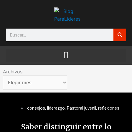
Ir
al
contenido
Search
Archivos
Archivos
consejos
,
liderazgo
,
Pastoral juvenil
,
reflexiones
Saber distinguir entre lo