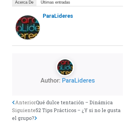
Acerca De
Últimas entradas
ParaLideres
Author:
ParaLideres
Previo
Anterior
Qué dulce tentación – Dinámica
Next
Siguiente
52 Tips Prácticos – ¿Y si no le gusta
el grupo?