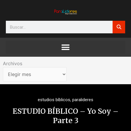
Ir
al
contenido
Search
Archivos
Archivos
estudios bíblicos
,
paralideres
ESTUDIO BÍBLICO – Yo Soy –
Parte 3