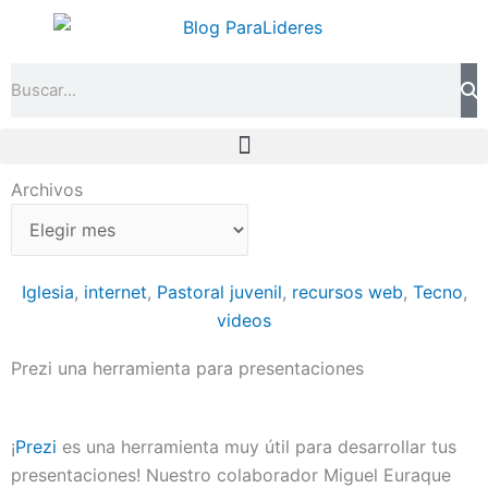
Ir
al
contenido
Search
Archivos
Archivos
Iglesia
,
internet
,
Pastoral juvenil
,
recursos web
,
Tecno
,
videos
Prezi una herramienta para presentaciones
¡
Prezi
es una herramienta muy útil para desarrollar tus
presentaciones! Nuestro colaborador Miguel Euraque