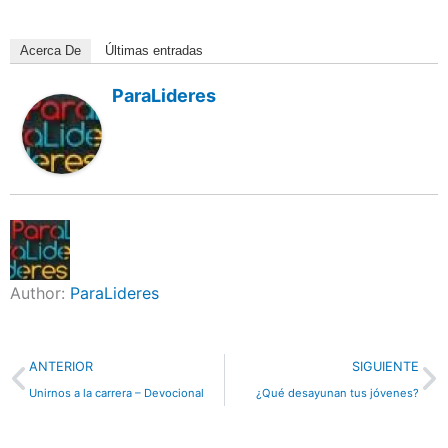
Acerca De
Últimas entradas
ParaLideres
Author:
ParaLideres
Previo
N
ANTERIOR
SIGUIENTE
Unirnos a la carrera – Devocional
¿Qué desayunan tus jóvenes?