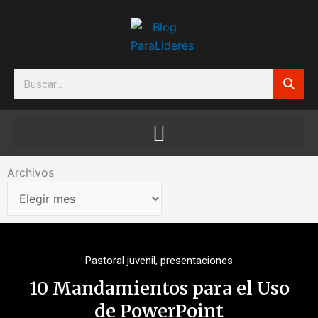
Ir
al
contenido
Search
Archivos
Archivos
Pastoral juvenil
,
presentaciones
10 Mandamientos para el Uso
de PowerPoint