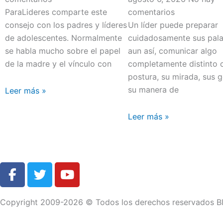
ParaLideres comparte este
comentarios
consejo con los padres y líderes
Un líder puede preparar
de adolescentes. Normalmente
cuidadosamente sus pala
se habla mucho sobre el papel
aun así, comunicar algo
de la madre y el vínculo con
completamente distinto 
postura, su mirada, sus 
su manera de
Leer más »
Leer más »
F
T
Y
a
w
o
c
i
u
Copyright 2009-2026 © Todos los derechos reservados Bl
e
t
t
b
t
u