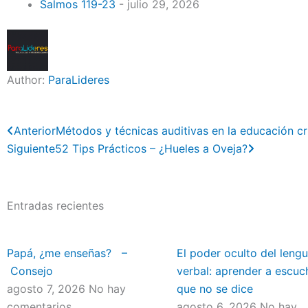
Salmos 119-23
- julio 29, 2026
Author:
ParaLideres
Previo
Next
Anterior
Métodos y técnicas auditivas en la educación cr
Siguiente
52 Tips Prácticos – ¿Hueles a Oveja?
Entradas recientes
Papá, ¿me enseñas? –
El poder oculto del lengu
Consejo
verbal: aprender a escuc
agosto 7, 2026
No hay
que no se dice
comentarios
agosto 6, 2026
No hay