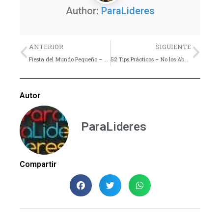
Author:
ParaLideres
Previo
Nex
ANTERIOR
SIGUIENTE
Fiesta del Mundo Pequeño – Dinámica
52 Tips Prácticos – No los Aburras
Autor
ParaLideres
Compartir