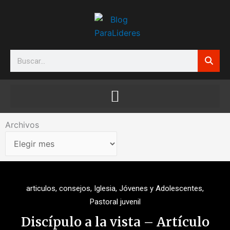
Ir
al
contenido
Search
Archivos
Archivos
articulos
,
consejos
,
Iglesia
,
Jóvenes y Adolescentes
,
Pastoral juvenil
Discípulo a la vista – Artículo