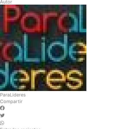
Autor
ParaLideres
Compartir