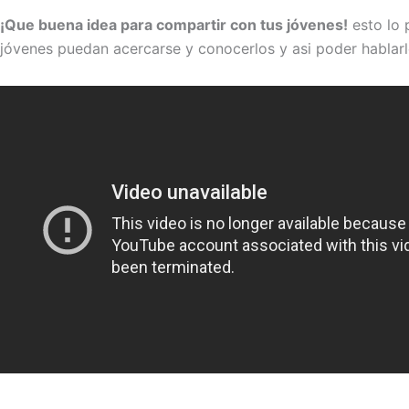
¡Que buena idea para compartir con tus jóvenes!
esto lo 
jóvenes puedan acercarse y conocerlos y asi poder hablarl