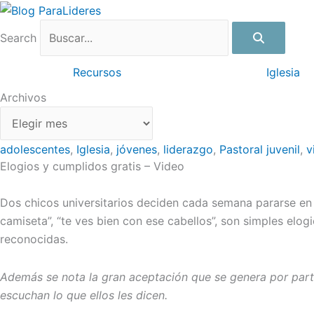
Ir
Archivos
al
Search
contenido
Recursos
Iglesia
Archivos
adolescentes
,
Iglesia
,
jóvenes
,
liderazgo
,
Pastoral juvenil
,
v
Elogios y cumplidos gratis – Video
Dos chicos universitarios deciden cada semana pararse en 
camiseta”, “te ves bien con ese cabellos”, son simples elo
reconocidas.
Además se nota la gran aceptación que se genera por parte
escuchan lo que ellos les dicen.