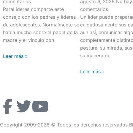
comentarios
agosto 6, 2026
No hay
ParaLideres comparte este
comentarios
consejo con los padres y líderes
Un líder puede prepara
de adolescentes. Normalmente se
cuidadosamente sus pal
habla mucho sobre el papel de la
aun así, comunicar alg
madre y el vínculo con
completamente distint
postura, su mirada, sus
su manera de
Leer más »
Leer más »
F
T
Y
a
w
o
Copyright 2009-2026 © Todos los derechos reservados Bl