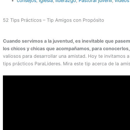
consejos
,
Iglesia
,
liderazgo
,
Pastoral juvenil
,
videos
52 Tips Prácticos – Tip Amigos con Propósito
Cuando servimos a la juventud, es inevitable que pase
los chicos y chicas que acompañamos, para conocerlos,
valiosos para desarrollar una amistad. Hoy te invitamos 
tips prácticos ParaLideres. Mira este tip acerca de la am