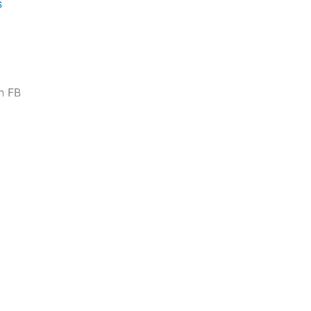
s
n FB