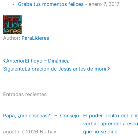
Graba tus momentos felices
- enero 7, 2017
Author:
ParaLideres
Previo
Next
Anterior
El hoyo – Dinámica
Siguiente
La oración de Jesús antes de morir
Entradas recientes
Papá, ¿me enseñas? – Consejo
El poder oculto del len
verbal: aprender a escu
agosto 7, 2026
No hay
que no se dice