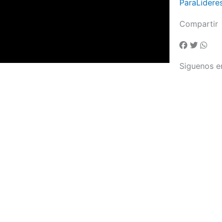
ParaLidere
Compartir
Siguenos e