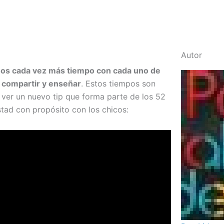
Autor
mos cada vez más tiempo con cada uno de
 compartir y enseñar
. Estos tiempos son
a ver un nuevo tip que forma parte de los 52
istad con propósito con los chicos: