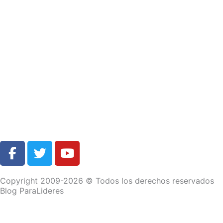
F
T
Y
a
w
o
c
i
u
Copyright 2009-2026 © Todos los derechos reservados
e
t
t
Blog ParaLideres
b
t
u
o
e
b
o
r
e