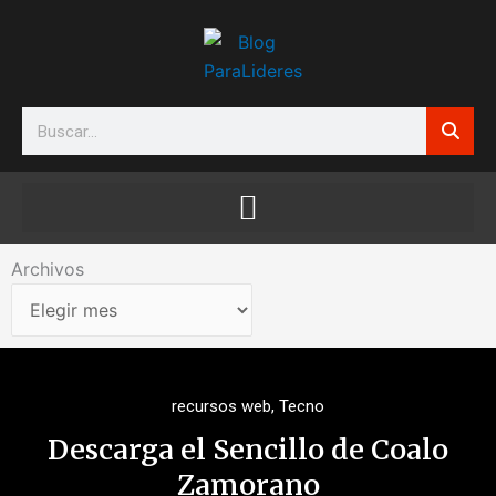
Ir
al
contenido
Search
Archivos
Archivos
recursos web
,
Tecno
Descarga el Sencillo de Coalo
Zamorano