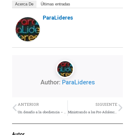
Acerca De
Últimas entradas
ParaLideres
Author:
ParaLideres
Previo
Nex
ANTERIOR
SIGUIENTE
Un desafío a la obediencia – Consejo
Ministrando a los Pre-Adolescentes
Autor